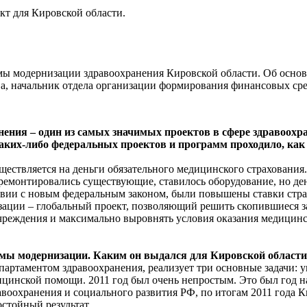
т для Кировской области.
ы модернизации здравоохранения Кировской области. Об основн
ова, начальник отдела организации формирования финансовых
нения – один из самых значимых проектов в сфере здравоох
аких-либо федеральных проектов и программ проходило, как п
ществляется на деньги обязательного медицинского страховани
е ремонтировались существующие, ставилось оборудование, но де
тствии с новым федеральным законом, были повышены ставки стра
зации – глобальный проект, позволяющий решить скопившиеся 
реждения и максимально выровнять условия оказания медицинско
ммы модернизации. Каким он выдался для Кировской области
артаментом здравоохранения, реализует три основные задачи: 
ицинской помощи. 2011 год был очень непростым. Это был год н
авоохранения и социального развития РФ, по итогам 2011 года К
стойный результат.