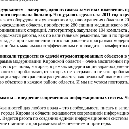
удованием - наверное, одно из самых заметных изменений,
ого персонала больниц. Что удалось сделать за 2011 год в цел
ского оборудования учреждениям здравоохранения области в 201
учреждениях области, приобретено 280 единиц медицинского об
оинвазивных операций, литотриптер), закуплено 104 комплекта 
у продолжатся работы, как по капитальным ремонтам, так и по п
ая задача при выполнении этого направления программы модерн
лжно быть максимально эффективным и проходить в комфортных
возникали трудности со сдачей отремонтированных объектов 
ограмма модернизации Кировской области – очень масштабный про
 есть регионы, которые, в рамках модернизации здравоохранени
аются с проблемами, от которых не застрахован никто: проблем
зации здравоохранения расценивается, как реальный шанс вывес
 объектов в каждом районе области. И мы не устаем повторять, 
аммы – внедрение современных информационных систем. Что 
бязанностей для любого врача – это необходимость писать и запо
города Кирова и области оснащаются современной информационн
ми. Ведется работа по созданию единой информационной системы
очие станции с программным обеспечением и принтеры.