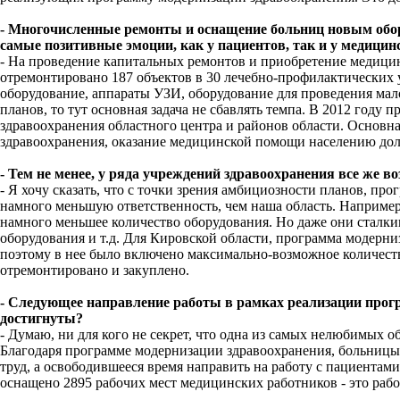
- Многочисленные ремонты и оснащение больниц новым обор
самые позитивные эмоции, как у пациентов, так и у медицинск
- На проведение капитальных ремонтов и приобретение медицин
отремонтировано 187 объектов в 30 лечебно-профилактических 
оборудование, аппараты УЗИ, оборудование для проведения мал
планов, то тут основная задача не сбавлять темпа. В 2012 год
здравоохранения областного центра и районов области. Основн
здравоохранения, оказание медицинской помощи населению до
- Тем не менее, у ряда учреждений здравоохранения все же 
- Я хочу сказать, что с точки зрения амбициозности планов, пр
намного меньшую ответственность, чем наша область. Например,
намного меньшее количество оборудования. Но даже они сталкив
оборудования и т.д. Для Кировской области, программа модерни
поэтому в нее было включено максимально-возможное количество
отремонтировано и закуплено.
- Следующее направление работы в рамках реализации прогр
достигнуты?
- Думаю, ни для кого не секрет, что одна из самых нелюбимых о
Благодаря программе модернизации здравоохранения, больницы 
труд, а освободившееся время направить на работу с пациента
оснащено 2895 рабочих мест медицинских работников - это раб