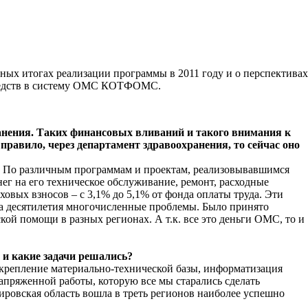
ых итогах реализации программы в 2011 году и о перспективах
 средств в систему ОМС КОТФОМС.
ранения. Таких финансовых вливаний и такого внимания к
равило, через департамент здравоохранения, то сейчас оно
я. По различным программам и проектам, реализовывавшимся
нег на его техническое обслуживание, ремонт, расходные
ховых взносов – с 3,1% до 5,1% от фонда оплаты труда. Эти
за десятилетия многочисленные проблемы. Было принято
й помощи в разных регионах. А т.к. все это деньги ОМС, то и
 и какие задачи решались?
укрепление материально-технической базы, информатизация
апряженной работы, которую все мы старались сделать
ировская область вошла в треть регионов наиболее успешно