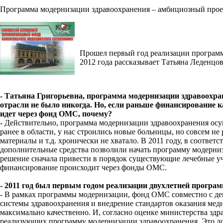
Программа модернизации здравоохранения – амбициозный проек
Прошел первый год реализации программ
2012 года рассказывает Татьяна Леденц
- Татьяна Григорьевна, программа модернизации здравоохра
отрасли не было никогда. Но, если раньше финансирование к
идет через фонд ОМС, почему?
- Действительно, программа модернизации здравоохранения осу
ранее в области, у нас строились новые больницы, но совсем н
материалы и т.д. хронически не хватало. В 2011 году, в соотве
дополнительные средства позволили начать программу модерни
решение сначала привести в порядок существующие лечебные уч
финансирование происходит через фонды ОМС.
- 2011 год был первым годом реализации двухлетней програ
- В рамках программы модернизации, фонд ОМС совместно с деп
системы здравоохранения и внедрение стандартов оказания мед
максимально качественно. И, согласно оценке министерства здр
реализующих программу модернизации здравоохранения. Это до