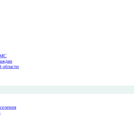
ОМС
раждан
й области
аселения
й