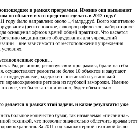
 произошедшее в рамках программы. Именно они вызывают
ом по области и что предстоит сделать в 2012 году?
1 году было направлено около 1,4 млрд.руб. Всего капитально
орудования (рентгеновское, флюорографическое, лабораторное
для оснащения офисов врачей общей практики. Что касается
риобретению медицинского оборудования для учреждений
изации – вне зависимости от местоположения учреждения
 условиях.
в установленные сроки…
ект. Ряд регионов, реализуя свои программы, брали на себя
я, осуществляют ремонты не более 10 объектов и закупают
ы с подрядчиками, задержки с поставкой и установкой
ти здравоохранение региона из глубокой заморозки. Именно
что все, что было запланировано, будет обязательно
делается в рамках этой задачи, и какие результаты уже
лнять большое количество бумаг, так называемая «писанина».
ой техникой, что позволит значительно облегчить врачам этот
 здравоохранения. За 2011 год компьютерной техникой было