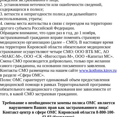
2. установления неточности или ошибочности сведений,
содержащихся в полисе;
3. ветхости и непригодности полиса для дальнейшего
использования, утраты;
4. смены места жительства в связи с переездом на территорию
другого субъекта Российской Федерации.
Обращаем внимание, что один раз в год, до 1 ноября,
застрахованный гражданин вправе поменять страховую
медицинскую организацию (далее – СМО). В настоящее время
на территории Кировской области обязательное медицинское
страхование осуществляют четыре СМО: ООО ВТБ МС, АО
«МАКС-М», ООО «СК «Ингосстрах-М», ООО «Капитал МС».
Смена СМО производится добровольно, только при желании
самого гражданина, на основании письменного заявления.
Контакты СМО размещены на нашем сайте
www.kotfoms.kirov.ru
в разделе «Сфера ОМС».
Полис ОМС гарантирует одинаковый объем предоставления
медицинской помощи в рамках Территориальной программы
обязательного медицинского страхования вне зависимости от
того, в какой СМО застрахован гражданин.
Требование о необходимости замены полиса ОМС является
нарушением Ваших прав как застрахованного лица!
Контакт-центр в сфере ОМС Кировской области 8-800-100-
43-03 (бесплатно).