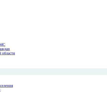
ОМС
раждан
й области
аселения
й