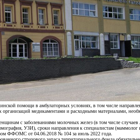
инской помощи в амбулаторных условиях, в том числе направл
х организаций медикаментами и расходными материалами, нео
енщинам с заболеваниями молочных желез (в том числе случаев 
мография, УЗИ), сроки направления к специалистам (маммолог 
азом ФФОМС от 04.06.2018 № 104 за июль 2022 года.
ванного страхового запаса территориального фонда обязательн