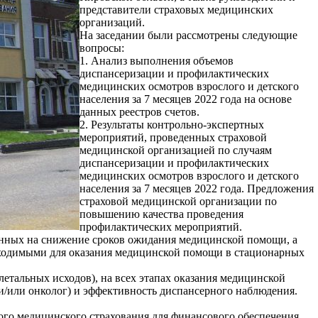
представители страховых медицинских
организаций.
На заседании были рассмотрены следующие
вопросы:
1. Анализ выполнения объемов
диспансеризации и профилактических
медицинских осмотров взрослого и детского
населения за 7 месяцев 2022 года на основе
данных реестров счетов.
2. Результаты контрольно-экспертных
мероприятий, проведенных страховой
медицинской организацией по случаям
диспансеризации и профилактических
медицинских осмотров взрослого и детского
населения за 7 месяцев 2022 года. Предложения
страховой медицинской организации по
повышению качества проведения
профилактических мероприятий.
енных на снижение сроков ожидания медицинской помощи, а
бходимыми для оказания медицинской помощи в стационарных
летальных исходов), на всех этапах оказания медицинской
и/или онколог) и эффективность диспансерного наблюдения.
ого медицинского страхования для финансового обеспечения