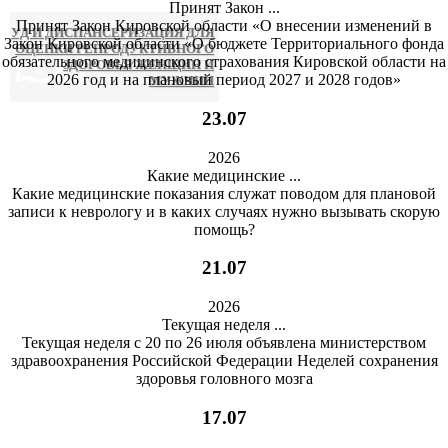
Принят Закон ...
Принят Закон Кировской области «О внесении изменений в
УД И ДИСПАНСЕРИЗАЦИЯ ДЛЯ
Закон Кировской области «О бюджете Территориального фонда
ОЦЕНКИ РЕПРОДУКТИВНОГО
обязательного медицинского страхования Кировской области на
ЗДОРОВЬЯ ЖЕНЩИН И
2026 год и на плановый период 2027 и 2028 годов»
МУЖЧИН
23
.07
2026
Какие медицинские ...
Какие медицинские показания служат поводом для плановой
записи к неврологу и в каких случаях нужно вызывать скорую
помощь?
21
.07
2026
Текущая неделя ...
Текущая неделя с 20 по 26 июля объявлена министерством
здравоохранения Российской Федерации Неделей сохранения
здоровья головного мозга
17
.07