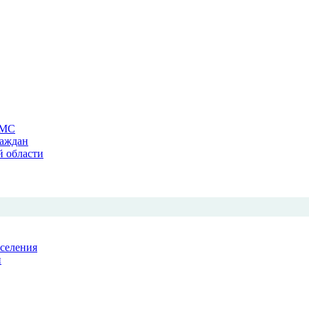
ОМС
раждан
й области
аселения
й