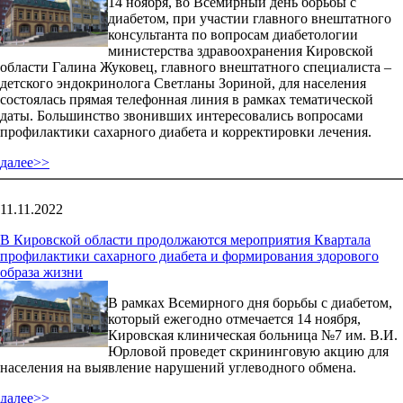
14 ноября, во Всемирный день борьбы с
диабетом, при участии главного внештатного
консультанта по вопросам диабетологии
министерства здравоохранения Кировской
области Галина Жуковец, главного внештатного специалиста –
детского эндокринолога Светланы Зориной, для населения
состоялась прямая телефонная линия в рамках тематической
даты. Большинство звонивших интересовались вопросами
профилактики сахарного диабета и корректировки лечения.
далее>>
11.11.2022
В Кировской области продолжаются мероприятия Квартала
профилактики сахарного диабета и формирования здорового
образа жизни
В рамках Всемирного дня борьбы с диабетом,
который ежегодно отмечается 14 ноября,
Кировская клиническая больница №7 им. В.И.
Юрловой проведет скрининговую акцию для
населения на выявление нарушений углеводного обмена.
далее>>