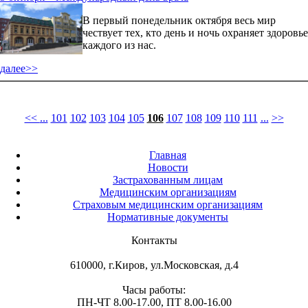
В первый понедельник октября весь мир
чествует тех, кто день и ночь охраняет здоровье
каждого из нас.
далее>>
<<
...
101
102
103
104
105
106
107
108
109
110
111
...
>>
Главная
Новости
Застрахованным лицам
Медицинским организациям
Страховым медицинским организациям
Нормативные документы
Контакты
610000, г.Киров, ул.Московская, д.4
Часы работы:
ПН-ЧТ 8.00-17.00, ПТ 8.00-16.00