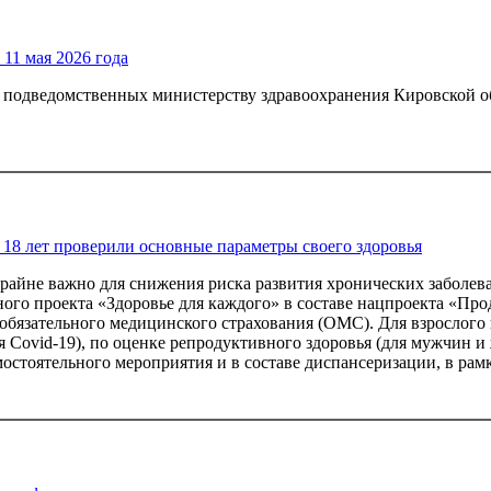
11 мая 2026 года
 подведомственных министерству здравоохранения Кировской о
е 18 лет проверили основные параметры своего здоровья
райне важно для снижения риска развития хронических заболева
ого проекта «Здоровье для каждого» в составе нацпроекта «Пр
бязательного медицинского страхования (ОМС). Для взрослого 
 Covid-19), по оценке репродуктивного здоровья (для мужчин и 
остоятельного мероприятия и в составе диспансеризации, в рам