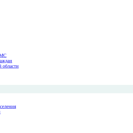
ОМС
раждан
й области
аселения
й