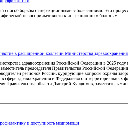
нопрофилактики
й способ борьбы с инфекционными заболеваниями. Это процесс
пецифической невосприимчивости к инфекционным болезням.
частие в расширенной коллегии Министерства здравоохранени
стерства здравоохранения Российской Федерации в 2025 году и 
е заместитель председателя Правительства Российской Федераци
водителей регионов России, курирующие вопросы охраны здоро
 в сфере здравоохранения и Федерального и территориальных ф
ля Правительства области Дмитрий Курдюмов, заместитель мини
рофилактику и доступность медпомощи