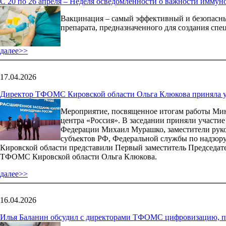
С 20 по 26 апреля – Неделя осведомленности о важности имму
Вакцинация – самый эффективный и безопасны
препарата, предназначенного для создания с
далее>>
17.04.2026
Директор ТФОМС Кировской области Ольга Клюкова приняла у
Мероприятие, посвященное итогам работы Мини
центра «Россия». В заседании приняли участи
Федерации Михаил Мурашко, заместители руко
субъектов РФ, Федеральной службы по надзору
Кировской области представили Первый заместитель Председате
ТФОМС Кировской области Ольга Клюкова.
далее>>
16.04.2026
Илья Баланин обсудил с директорами ТФОМС цифровизацию, п