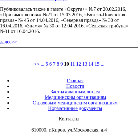
Публиковалась также в газете «Округа+» №7 от 20.02.2016,
«Прикамская новь» №21 от 15.03.2016, «Вятско-Полянская
правда» № 45 от 14.04.2016, «Северная правда» № 30 от
16.04.2016, «Знамя» № 30 от 12.04.2016, «Сельская трибуна»
№31 от 16.04.2016.
далее>>
<<
...
5
6
7
8
9
10
11
12
13
14
15
...
Главная
Новости
Застрахованным лицам
Медицинским организациям
Страховым медицинским организациям
Нормативные документы
Контакты
610000, г.Киров, ул.Московская, д.4