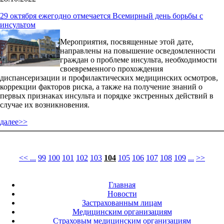
29 октября ежегодно отмечается Всемирный день борьбы с
инсультом
Мероприятия, посвященные этой дате,
направлены на повышение осведомленности
граждан о проблеме инсульта, необходимости
своевременного прохождения
диспансеризации и профилактических медицинских осмотров,
коррекции факторов риска, а также на получение знаний о
первых признаках инсульта и порядке экстренных действий в
случае их возникновения.
далее>>
<<
...
99
100
101
102
103
104
105
106
107
108
109
...
>>
Главная
Новости
Застрахованным лицам
Медицинским организациям
Страховым медицинским организациям