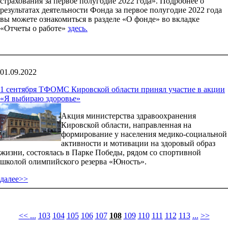
страхования за первое полугодие 2022 года». Подробнее о
результатах деятельности Фонда за первое полугодие 2022 года
вы можете ознакомиться в разделе «О фонде» во вкладке
«Отчеты о работе»
здесь.
01.09.2022
1 сентября ТФОМС Кировской области принял участие в акции
«Я выбираю здоровье»
Акция министерства здравоохранения
Кировской области, направленная на
формирование у населения медико-социальной
активности и мотивации на здоровый образ
жизни, состоялась в Парке Победы, рядом со спортивной
школой олимпийского резерва «Юность».
далее>>
<<
...
103
104
105
106
107
108
109
110
111
112
113
...
>>