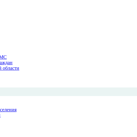
ОМС
раждан
й области
аселения
й