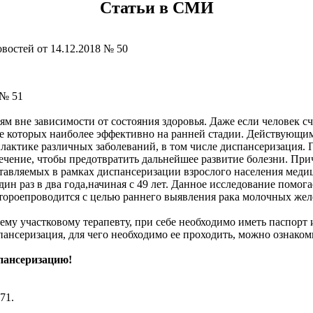
Статьи в СМИ
востей от 14.12.2018 № 50
 № 51
 вне зависимости от состояния здоровья. Даже если человек сч
 которых наиболее эффективно на ранней стадии. Действующим
актике различных заболеваний, в том числе диспансеризация. 
ечение, чтобы предотвратить дальнейшее развитие болезни. Приче
ставляемых в рамках диспансеризации взрослого населения мед
дин раз в два года,начиная с 49 лет. Данное исследование помог
котороепроводится с целью раннего выявления рака молочных ж
му участковому терапевту, при себе необходимо иметь паспорт 
пансеризация, для чего необходимо ее проходить, можно ознаком
спансеризацию!
71.