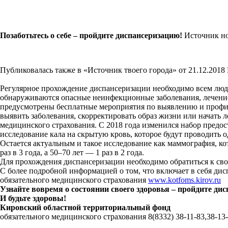
Позаботьтесь о себе – пройдите диспансеризацию!
Источник но
Публиковалась также в «Источник твоего города» от 21.12.2018
Регулярное прохождение диспансеризации необходимо всем людям
обнаруживаются опасные неинфекционные заболевания, лечение
предусмотрены бесплатные мероприятия по выявлению и профил
выявить заболевания, скорректировать образ жизни или начать л
медицинского страхования. С 2018 года изменился набор предо
исследование кала на скрытую кровь, которое будут проводить о
Остается актуальным и такое исследование как маммография, 
раз в 3 года, а 50–70 лет — 1 раз в 2 года.
Для прохождения диспансеризации необходимо обратиться к свое
С более подробной информацией о том, что включает в себя дис
обязательного медицинского страхования
www.kotfoms.kirov.ru
Узнайте вовремя о состоянии своего здоровья – пройдите ди
И будьте здоровы!
Кировский областной территориальный фонд
обязательного медицинского страхования 8(8332) 38-11-83,38-13-