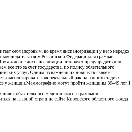
итает себя здоровым, во время диспансеризации у него нередко
 законодательством Российской Федерациидля граждан
Прохождение диспансеризации позволяет предупредить или
м все это за счет государства, по полису обязательного
ицинских услуг. Одним из важнейших новшеств является
ает диагностировать колоректальный рак на ранних стадиях.
елез у женщин.Маммографию могут пройти женщины 39–49 лет 1
и полис обязательного медицинского страхования.
иться на главной странице сайта Кировского областного фонда