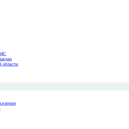
ОМС
раждан
й области
аселения
й