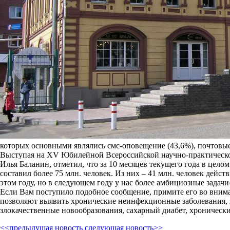
которых основными являлись смс-оповещение (43,6%), почтовы
Выступая на XV Юбилейной Всероссийской научно-практической
Илья Баланин, отметил, что за 10 месяцев текущего года в це
составил более 75 млн. человек. Из них – 41 млн. человек дей
этом году, но в следующем году у нас более амбициозные задачи
Если Вам поступило подобное сообщение, примите его во вним
позволяют выявить хронические неинфекционные заболевания, 
злокачественные новообразования, сахарный диабет, хронически
<<предыдущая новость
следующая новость>>